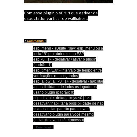
Com esse plugin o ADMIN que estiver de
espectador vai ficar de wallhake
r ..
.:
Commands
:.
esp_menu - (Digite "say" esp_menu ou a
tecla "R" pra abrir o menu ESP
esp <0 | 1> - desativar / ativar o plugin
(padrão: 1)
esp_timer "1.0" - intervalo de tempo entre
verificações (em segundos)
esp_allow_all <0 | 1> - desativar / habilitar
a possibilidade de todos os jogadores
usar o plugin (padrão: 0)
esp_disable_default_keys <0 | 1> -
desativar / habilitar a possibilidade de não
usar as teclas padrão para ativar /
desativar o plugin para você mesmo
(teclas de avanço / retrocesso)
.:
Download
:.