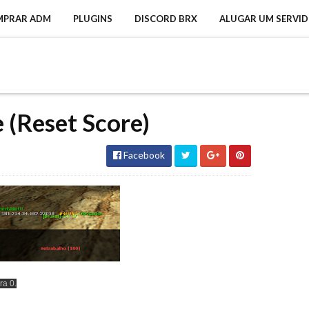
MPRAR ADM
PLUGINS
DISCORD BRX
ALUGAR UM SERVI
e (Reset Score)
Facebook
ra 0.