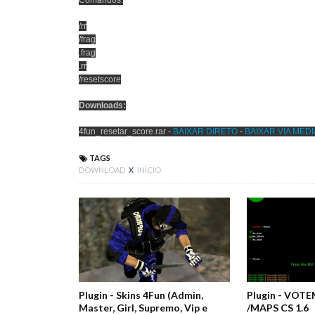
Comandos:
/rr
/frag
.frag
.rr
/resetscore
Downloads:
4fun_resetar_score.rar -
BAIXAR DIRETO
-
BAIXAR VIA MEDI
TAGS
DOWNLOAD
X
INÍCIO
Plugin - Skins 4Fun (Admin,
Plugin - VOT
Master, Girl, Supremo, Vip e
/MAPS CS 1.6