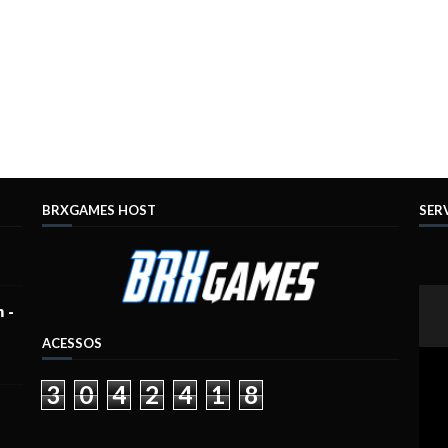
BRXGAMES HOST
SERV
 -
ACESSOS
3
0
4
2
4
1
8