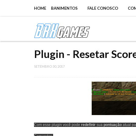
HOME
BANIMENTOS
FALE CONOSCO
CO
Plugin - Resetar Scor
SETEMBRO 30, 2017
Com esse plugin você pode
redefinir
sua
pontuação
atual pa