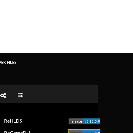
ER FILES
ReHLDS
ReGameDLL