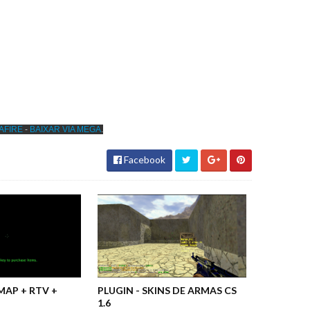
AFIRE
-
BAIXAR VIA MEGA
.
Facebook
EMAP + RTV +
PLUGIN - SKINS DE ARMAS CS
1.6